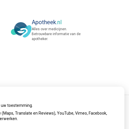
Apotheek
.nl
Alles over medicijnen.
Betrouwbare informatie van de
apotheker.
ij uw toestemming.
cy verklaring
|
Cookie-instellingen
|
Voorwaarden
 (Maps, Translate en Reviews), YouTube, Vimeo, Facebook,
verwerken.