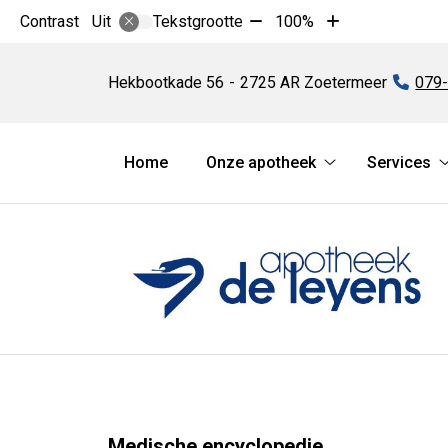
Tekst
Tekst
Contrast
Tekstgrootte
100%
Uit
verkleinen
vergroten
Apotheek
met
met
De
Hekbootkade
56
2725 AR
Zoetermeer
Tel:
079
10%
10%
Leyens
Hoofdmenu
Home
Onze apotheek
Services
Onze
apotheek
submenu
Medische encyclopedie