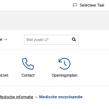
Selecteer Taal
Zoeken
er
Meer
submenu
d.net
Contact
Openingstijden
edische informatie
Medische encyclopedie