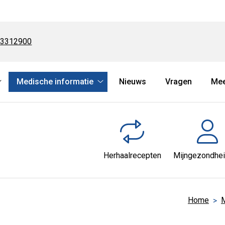
-3312900
Medische informatie
Nieuws
Vragen
Me
Services
Medische
submenu
informatie
submenu
Herhaalrecepten
Mijngezondhei
Home
M