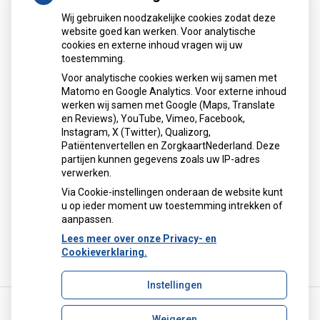
E-mail: (alleen) voor zorgverleners:
Wij gebruiken noodzakelijke cookies zodat deze
apotheekdeleyens@zorgmail.nl
website goed kan werken. Voor analytische
cookies en externe inhoud vragen wij uw
toestemming.
Plattegrond
Voor analytische cookies werken wij samen met
Matomo en Google Analytics. Voor externe inhoud
Klik
hier
voor een routebeschrijving met plattegrond.
werken wij samen met Google (Maps, Translate
en Reviews), YouTube, Vimeo, Facebook,
Instagram, X (Twitter), Qualizorg,
Patiëntenvertellen en ZorgkaartNederland. Deze
partijen kunnen gegevens zoals uw IP-adres
verwerken.
U heeft geen toestemming gegeven voor
Via Cookie-instellingen onderaan de website kunt
externe inhoud
die nodig is om dit te
u op ieder moment uw toestemming intrekken of
zien.
aanpassen.
Cookie-instellingen wijzigen
Lees meer over onze Privacy- en
Cookieverklaring.
Instellingen
Weigeren