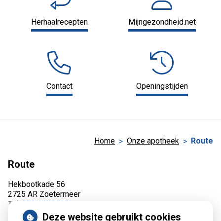
Herhaalrecepten
Mijngezondheid.net
Contact
Openingstijden
Home
Onze apotheek
Route
Route
Hekbootkade 56
2725 AR Zoetermeer
Tel:
079-3312900
E-mail:
info@apotheekdeleyens.nl
Deze website gebruikt cookies