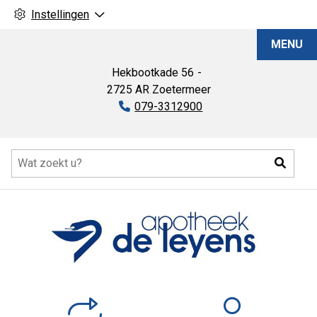
Instellingen
Apotheek
MENU
De
Leyens
Hekbootkade
56
2725 AR
Zoetermeer
Tel:
079-3312900
Hoofdmenu
Zoeke