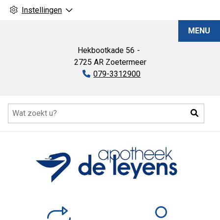
Instellingen
Apotheek
MENU
De
Leyens
Hekbootkade
56
2725 AR
Zoetermeer
Tel:
079-3312900
Hoofdmenu
Zoeke