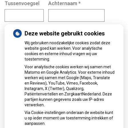
Tussenvoegsel
Achternaam
*
Geboortedatum
*
Deze website gebruikt cookies
Wij gebruiken noodzakelijke cookies zodat deze
website goed kan werken. Voor analytische
Dag
Maand
Jaar
cookies en externe inhoud vragen wij uw
toestemming.
Voor analytische cookies werken wij samen met
Geslacht
Matomo en Google Analytics. Voor externe inhoud
werken wij samen met Google (Maps, Translate
Man
en Reviews), YouTube, Vimeo, Facebook,
Instagram, X (Twitter), Qualizorg,
Vrouw
Patiëntenvertellen en ZorgkaartNederland. Deze
partijen kunnen gegevens zoals uw IP-adres
Anders
verwerken.
Via Cookie-instellingen onderaan de website kunt
u op ieder moment uw toestemming intrekken of
aanpassen.
Volgende