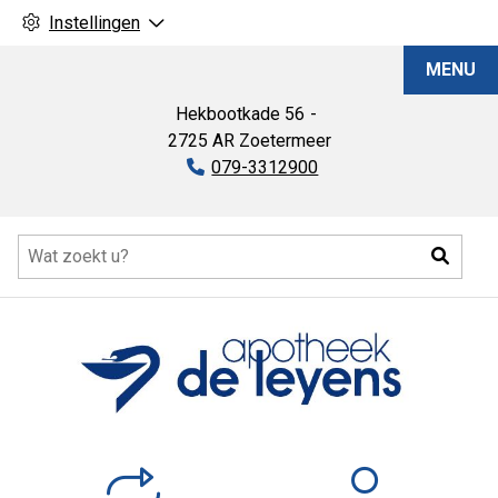
Instellingen
Apotheek
MENU
De
Leyens
Hekbootkade
56
2725 AR
Zoetermeer
Tel:
079-3312900
Hoofdmenu
Zoeke