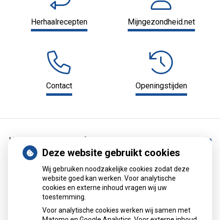
Herhaalrecepten
Mijngezondheid.net
Contact
Openingstijden
Home
Medische informatie
Medische encyclopedie
Deze website gebruikt cookies
Medische encyclopedie
Wij gebruiken noodzakelijke cookies zodat deze
website goed kan werken. Voor analytische
cookies en externe inhoud vragen wij uw
Alles over medicijnen
toestemming.
Voor analytische cookies werken wij samen met
Betrouwbare informatie van de apotheker
Matomo en Google Analytics. Voor externe inhoud